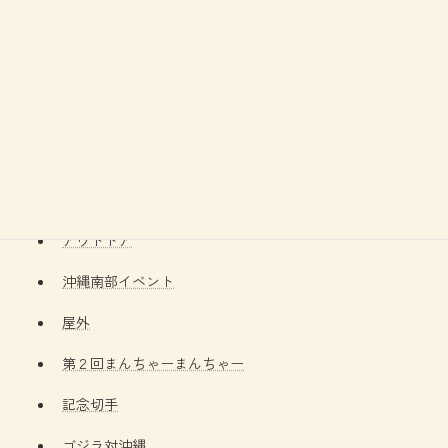
ごーなっつ
コーヒーワークショップ
マッサージ
キャンピングカー
ガールスカウト
アウトドア
沖縄南部イベント
屋外
第２回まんちゃーまんちゃー
記念切手
ゴジラ対沖縄