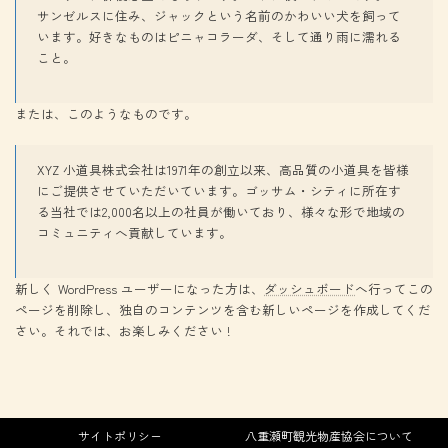
サンゼルスに住み、ジャックという名前のかわいい犬を飼って
います。好きなものはピニャコラーダ、そして通り雨に濡れる
こと。
または、このようなものです。
XYZ 小道具株式会社は1971年の創立以来、高品質の小道具を皆様
にご提供させていただいています。ゴッサム・シティに所在す
る当社では2,000名以上の社員が働いており、様々な形で地域の
コミュニティへ貢献しています。
新しく WordPress ユーザーになった方は、
ダッシュボード
へ行ってこの
ページを削除し、独自のコンテンツを含む新しいページを作成してくだ
さい。それでは、お楽しみください !
サイトポリシー
八重瀬町観光物産協会について