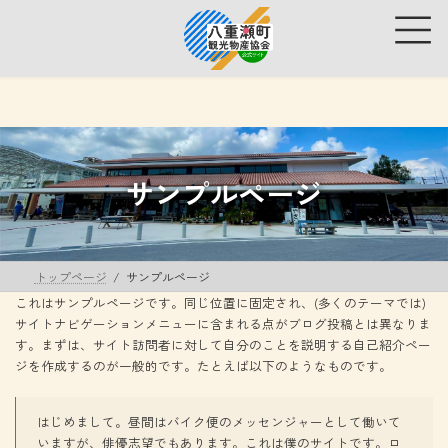
コ
ナ
ン
ビ
テ
ゲ
ン
ー
ツ
シ
へ
ョ
ス
ン
キ
に
ッ
移
サンプルページ
プ
動
トップページ
サンプルページ
これはサンプルページです。同じ位置に固定され、(多くのテーマでは)
サイトナビゲーションメニューに含まれる点がブログ投稿とは異なりま
す。まずは、サイト訪問者に対して自分のことを説明する自己紹介ペー
ジを作成するのが一般的です。たとえば以下のようなものです。
はじめまして。昼間はバイク便のメッセンジャーとして働いて
いますが、俳優志望でもあります。これは僕のサイトです。ロ