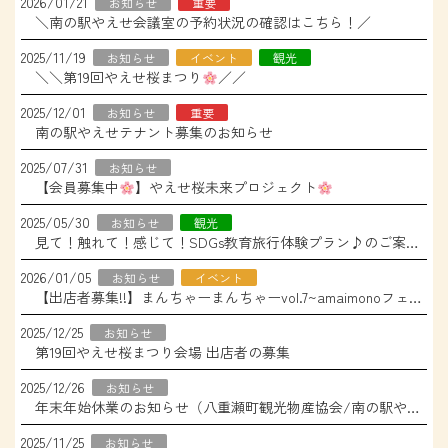
2026/01/21
お知らせ
重要
＼南の駅やえせ会議室の予約状況の確認はこちら！／
2025/11/19
お知らせ
イベント
観光
＼＼第19回やえせ桜まつり
／／
2025/12/01
お知らせ
重要
南の駅やえせテナント募集のお知らせ
2025/07/31
お知らせ
【会員募集中
】やえせ桜未来プロジェクト
2025/05/30
お知らせ
観光
見て！触れて！感じて！SDGs教育旅行体験プラン♪のご案内【沖縄県八重瀬町】
2026/01/05
お知らせ
イベント
【出店者募集!!】まんちゃーまんちゃーvol.7~amaimonoフェス3
2025/12/25
お知らせ
第19回やえせ桜まつり会場 出店者の募集
2025/12/26
お知らせ
年末年始休業のお知らせ（八重瀬町観光物産協会/南の駅やえせ）
2025/11/25
お知らせ