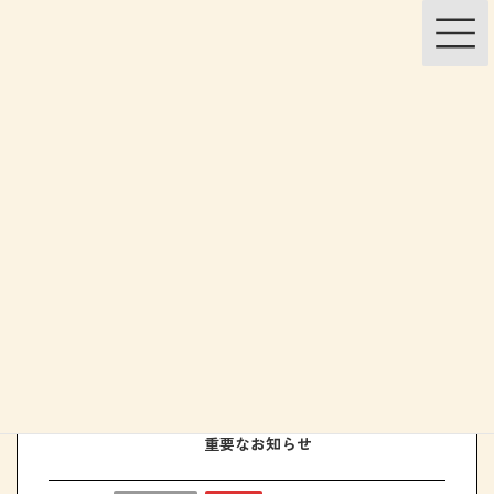
コ
ナ
ン
ビ
テ
ゲ
ン
ー
ツ
シ
へ
ョ
ス
ン
キ
に
ッ
移
NEWS
プ
動
トップページ
NEWS
重要なお知らせ