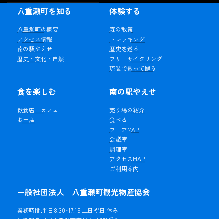
八重瀬町を知る
体験する
り
八重瀬町の概要
森の散策
アクセス情報
トレッキング
南の駅やえせ
歴史を巡る
歴史・文化・自然
フリーサイクリング
琉装で歌って踊る
食を楽しむ
南の駅やえせ
飲食店・カフェ
売り場の紹介
お土産
食べる
フロアMAP
会議室
調理室
アクセスMAP
ご利用案内
一般社団法人 八重瀬町観光物産協会
業務時間:平日8:30~17:15 土日祝日:休み