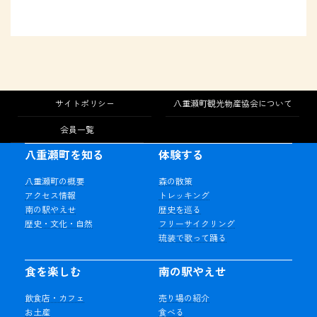
サイトポリシー
八重瀬町観光物産協会について
会員一覧
八重瀬町を知る
体験する
八重瀬町の概要
森の散策
アクセス情報
トレッキング
南の駅やえせ
歴史を巡る
歴史・文化・自然
フリーサイクリング
琉装で歌って踊る
食を楽しむ
南の駅やえせ
飲食店・カフェ
売り場の紹介
お土産
食べる