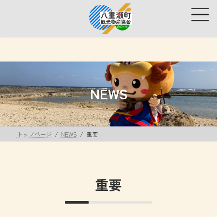
コ
ナ
ン
ビ
テ
ゲ
ン
ー
ツ
シ
へ
ョ
ス
ン
キ
に
ッ
移
NEWS
プ
動
トップページ
NEWS
重要
重要