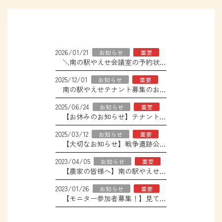
2026/01/21
お知らせ
重要
＼南の駅やえせ会議室の予約状況の確認はこちら！／
2025/12/01
お知らせ
重要
南の駅やえせテナント募集のお知らせ
2025/06/24
お知らせ
重要
【お休みのお知らせ】テナント6店舗、エアコン取り換え工事について
2025/03/12
お知らせ
重要
【大切なお知らせ】戦争遺跡公園「ヌヌマチガマ」の入壕料改定について
2023/04/05
お知らせ
重要
【農家の皆様へ】南の駅やえせ お取引説明会のご案内
2023/01/26
お知らせ
重要
【モニター参加者募集！】見て！触れて！感じて！文化観光体験プラン創出モニター事業