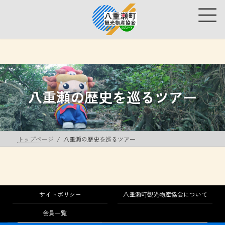
コ
ナ
ン
ビ
テ
ゲ
ン
ー
ツ
シ
へ
ョ
ス
ン
キ
に
ッ
移
八重瀬の歴史を巡るツアー
プ
動
トップページ
八重瀬の歴史を巡るツアー
サイトポリシー
八重瀬町観光物産協会について
会員一覧