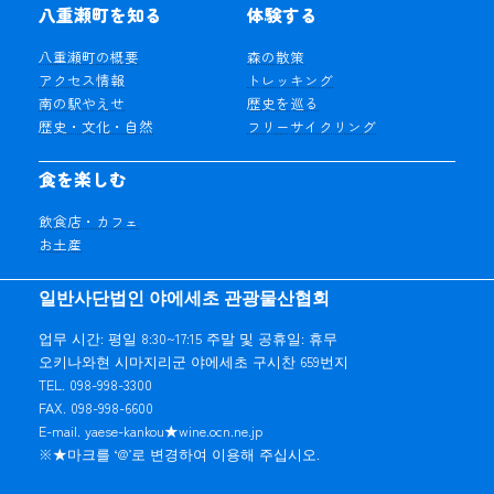
八重瀬町を知る
体験する
八重瀬町の概要
森の散策
アクセス情報
トレッキング
南の駅やえせ
歴史を巡る
歴史・文化・自然
フリーサイクリング
食を楽しむ
飲食店・カフェ
お土産
일반사단법인 야에세초 관광물산협회
업무 시간: 평일 8:30~17:15 주말 및 공휴일: 휴무
오키나와현 시마지리군 야에세초 구시찬 659번지
TEL. 098-998-3300
FAX. 098-998-6600
E-mail. yaese-kankou★wine.ocn.ne.jp
※★마크를 ‘@’로 변경하여 이용해 주십시오.