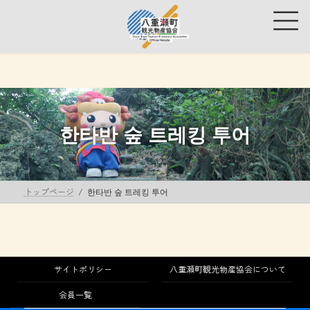
コ
ナ
ン
ビ
テ
ゲ
ン
ー
ツ
シ
へ
ョ
ス
ン
キ
に
ッ
移
한타반 숲 트레킹 투어
プ
動
トップページ
한타반 숲 트레킹 투어
サイトポリシー
八重瀬町観光物産協会について
会員一覧