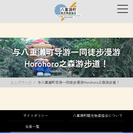
コ
ナ
ン
ビ
テ
ゲ
ン
ー
ツ
シ
へ
ョ
ス
ン
キ
に
与八重濑町导游一同徒步漫游
ッ
移
プ
動
Horohoro之森游步道！
トップページ
与八重濑町导游一同徒步漫游Horohoro之森游步道！
サイトポリシー
八重瀬町観光物産協会について
会員一覧