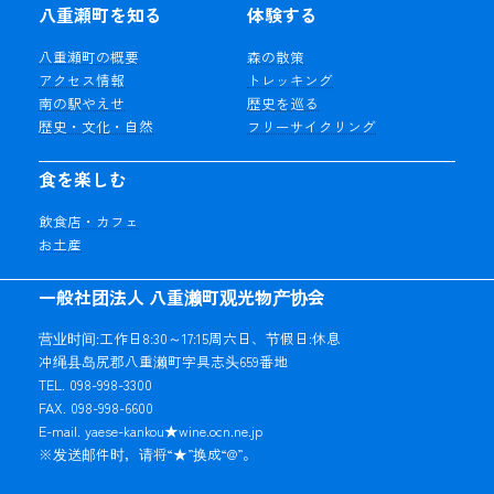
八重瀬町を知る
体験する
八重瀬町の概要
森の散策
アクセス情報
トレッキング
南の駅やえせ
歴史を巡る
歴史・文化・自然
フリーサイクリング
食を楽しむ
飲食店・カフェ
お土産
一般社团法人 八重濑町观光物产协会
营业时间:工作日8:30～17:15周六日、节假日:休息
冲绳县岛尻郡八重濑町字具志头659番地
TEL. 098-998-3300
FAX. 098-998-6600
E-mail. yaese-kankou★wine.ocn.ne.jp
※发送邮件时，请将“★”换成“@”。