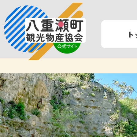
コ
ナ
ン
ビ
テ
ゲ
ン
ー
ト
ツ
シ
へ
ョ
ス
ン
キ
に
ッ
移
プ
動