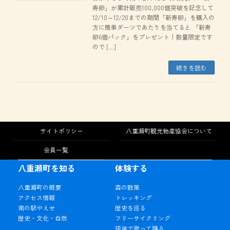
寿卵」が累計販売100,000個突破を記念して
12/10～12/20までの期間「新寿卵」を購入の
方に簡単ダーツであたりを当てると 「新寿
卵6個パック」をプレゼント！数量限定です
ので […]
続きを読む
サイトポリシー
八重瀬町観光物産協会について
会員一覧
八重瀬町を知る
体験する
八重瀬町の概要
森の散策
アクセス情報
トレッキング
南の駅やえせ
歴史を巡る
歴史・文化・自然
フリーサイクリング
琉装で歌って踊る