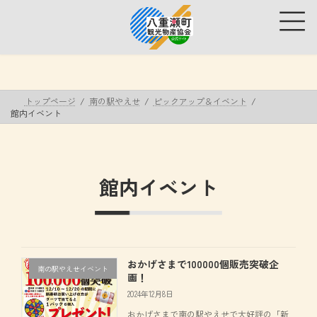
コ
ナ
ン
ビ
テ
ゲ
ン
ー
ツ
シ
へ
ョ
ス
ン
トップページ
南の駅やえせ
ピックアップ＆イベント
キ
に
館内イベント
ッ
移
プ
動
館内イベント
おかげさまで100000個販売突破企
南の駅やえせイベント
画！
2024年12月8日
おかげさまで南の駅やえせで大好評の「新