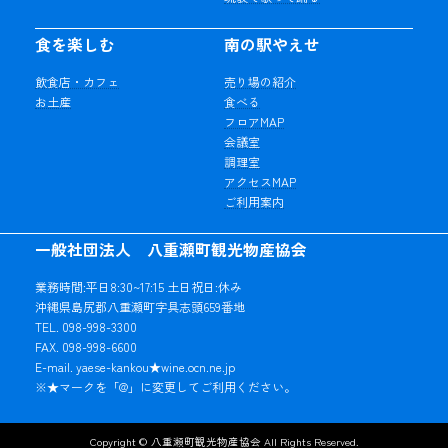
食を楽しむ
南の駅やえせ
飲食店・カフェ
売り場の紹介
お土産
食べる
フロアMAP
会議室
調理室
アクセスMAP
ご利用案内
一般社団法人 八重瀬町観光物産協会
業務時間:平日8:30~17:15 土日祝日:休み
沖縄県島尻郡八重瀬町字具志頭659番地
TEL. 098-998-3300
FAX. 098-998-6600
E-mail. yaese-kankou★wine.ocn.ne.jp
※★マークを「@」に変更してご利用ください。
Copyright © 八重瀬町観光物産協会 All Rights Reserved.