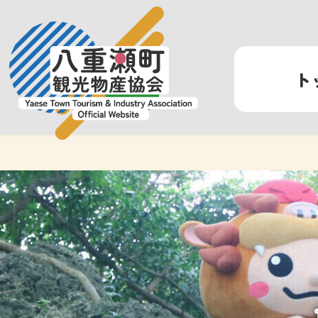
コ
ナ
ン
ビ
テ
ゲ
ン
ー
ト
ツ
シ
へ
ョ
ス
ン
キ
に
ッ
移
プ
動