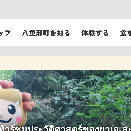
ップ
八重瀬町を知る
体験する
食
ทัวร์ชมประวัติศาสตร์ของยาเอเส