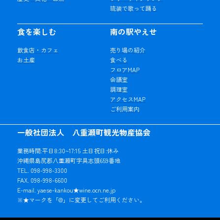
琉装で歌って踊る
食を楽しむ
南の駅やえせ
飲食店・カフェ
売り場の紹介
お土産
食べる
フロアMAP
会議室
調理室
アクセスMAP
ご利用案内
一般社団法人 八重瀬町観光物産協会
業務時間:平日8:30~17:15 土日祝日:休み
沖縄県島尻郡八重瀬町字具志頭659番地
TEL. 098-998-3300
FAX. 098-998-6600
E-mail. yaese-kankou★wine.ocn.ne.jp
※★マークを「@」に変更してご利用ください。