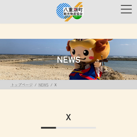
コ
ナ
ン
ビ
テ
ゲ
ン
ー
ツ
シ
へ
ョ
ス
ン
キ
に
ッ
移
NEWS
プ
動
トップページ
NEWS
X
X