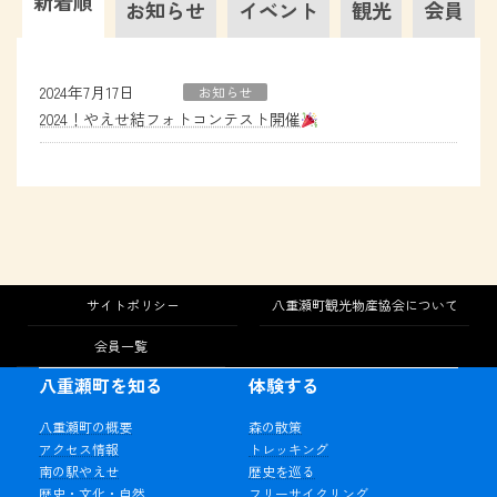
新着順
お知らせ
イベント
観光
会員
2024年7月17日
お知らせ
2024！やえせ結フォトコンテスト開催
サイトポリシー
八重瀬町観光物産協会について
会員一覧
八重瀬町を知る
体験する
八重瀬町の概要
森の散策
アクセス情報
トレッキング
南の駅やえせ
歴史を巡る
歴史・文化・自然
フリーサイクリング