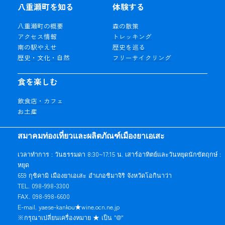
八重瀬町を知る
体験する
八重瀬町の概要
森の散策
アクセス情報
トレッキング
南の駅やえせ
歴史を巡る
歴史・文化・自然
フリーサイクリング
食を楽しむ
飲食店・カフェ
お土産
สมาคมท่องเที่ยวและผลิตภัณฑ์เมืองยาเอเสะ
เวลาทำการ : วันธรรมดา 8:30~17:15 น. เสาร์อาทิตย์และวันหยุดนักขัตฤกษ์ :
หยุด
659 กุชิคามิ เมืองยาเอเสะ อำเภอชิมาจิริ จังหวัดโอกินาว่า
TEL. 098-998-3300
FAX. 098-998-6600
E-mail. yaese-kankou★wine.ocn.ne.jp
※กรุณาเปลี่ยนเครื่องหมาย ★ เป็น "@"