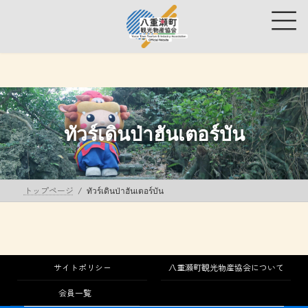
コ
ナ
ン
ビ
テ
ゲ
ン
ー
ツ
シ
へ
ョ
ス
ン
キ
に
ッ
移
ทัวร์เดินป่าฮันเตอร์บัน
プ
動
トップページ
ทัวร์เดินป่าฮันเตอร์บัน
サイトポリシー
八重瀬町観光物産協会について
会員一覧