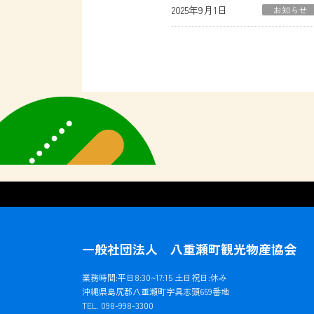
2025年9月1日
お知らせ
一般社団法人 八重瀬町観光物産協会
業務時間:平日8:30~17:15 土日祝日:休み
沖縄県島尻郡八重瀬町字具志頭659番地
TEL. 098-998-3300