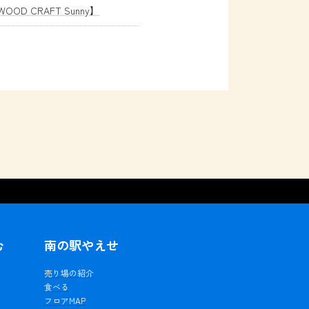
OD CRAFT Sunny】
む
南の駅やえせ
ェ
売り場の紹介
食べる
フロアMAP