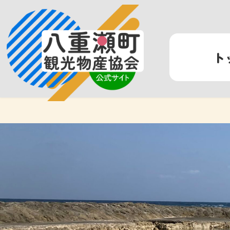
コ
ナ
ン
ビ
テ
ゲ
ン
ー
ト
ツ
シ
へ
ョ
ス
ン
キ
に
ッ
移
プ
動