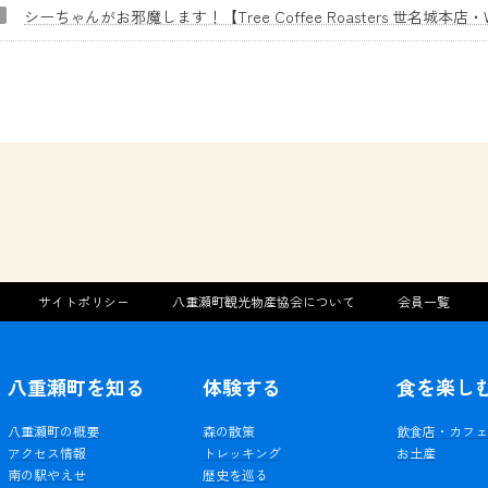
シーちゃんがお邪魔します！【Tree Coffee Roasters 世名城本店・WO
サイトポリシー
八重瀬町観光物産協会について
会員一覧
八重瀬町を知る
体験する
食を楽し
八重瀬町の概要
森の散策
飲食店・カフ
アクセス情報
トレッキング
お土産
南の駅やえせ
歴史を巡る