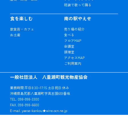
琉装で歌って踊る
食を楽しむ
南の駅やえせ
飲食店・カフェ
売り場の紹介
お土産
食べる
フロアMAP
会議室
調理室
アクセスMAP
ご利用案内
一般社団法人 八重瀬町観光物産協会
業務時間:平日8:30~17:15 土日祝日:休み
沖縄県島尻郡八重瀬町字具志頭659番地
TEL. 098-998-3300
FAX. 098-998-6600
E-mail. yaese-kankou★wine.ocn.ne.jp
※★マークを「@」に変更してご利用ください。