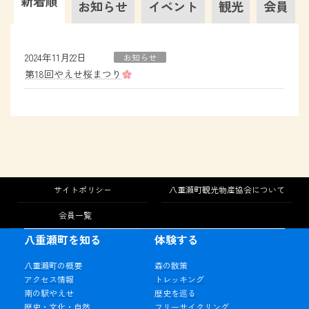
新着順
お知らせ
イベント
観光
会員
2024年11月22日
お知らせ
第18回やえせ桜まつり
サイトポリシー
八重瀬町観光物産協会について
会員一覧
八重瀬町を知る
体験する
八重瀬町の概要
森の散策
アクセス情報
トレッキング
南の駅やえせ
歴史を巡る
歴史・文化・自然
フリーサイクリング