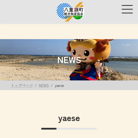
コ
ナ
ン
ビ
テ
ゲ
ン
ー
ツ
シ
へ
ョ
ス
ン
キ
に
ッ
移
NEWS
プ
動
トップページ
NEWS
yaese
yaese