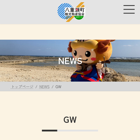
コ
ナ
ン
ビ
テ
ゲ
ン
ー
ツ
シ
へ
ョ
ス
ン
キ
に
ッ
移
NEWS
プ
動
トップページ
NEWS
GW
GW