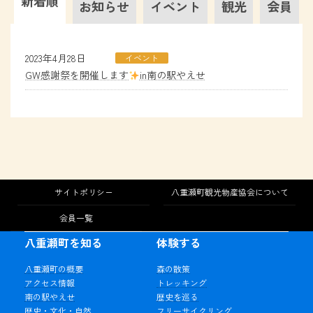
新着順
お知らせ
イベント
観光
会員
2023年4月28日
イベント
GW感謝祭を開催します
in南の駅やえせ
サイトポリシー
八重瀬町観光物産協会について
会員一覧
八重瀬町を知る
体験する
八重瀬町の概要
森の散策
アクセス情報
トレッキング
南の駅やえせ
歴史を巡る
歴史・文化・自然
フリーサイクリング