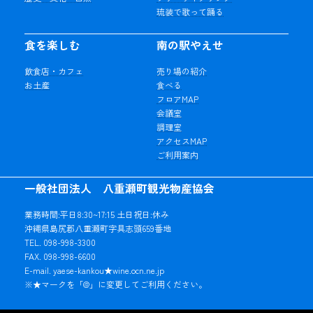
琉装で歌って踊る
食を楽しむ
南の駅やえせ
飲食店・カフェ
売り場の紹介
お土産
食べる
フロアMAP
会議室
調理室
アクセスMAP
ご利用案内
一般社団法人 八重瀬町観光物産協会
業務時間:平日8:30~17:15 土日祝日:休み
沖縄県島尻郡八重瀬町字具志頭659番地
TEL. 098-998-3300
FAX. 098-998-6600
E-mail. yaese-kankou★wine.ocn.ne.jp
※★マークを「@」に変更してご利用ください。