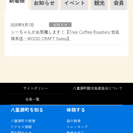
新着順
お知らせ
イベント
観光
会員
2025年9月1日
お知らせ
シーちゃんがお邪魔します！【Tree Coffee Roasters 世名
城本店・WOOD CRAFT Sunny】
サイトポリシー
八重瀬町観光物産協会について
会員一覧
八重瀬町を知る
体験する
八重瀬町の概要
森の散策
アクセス情報
トレッキング
南の駅やえせ
歴史を巡る