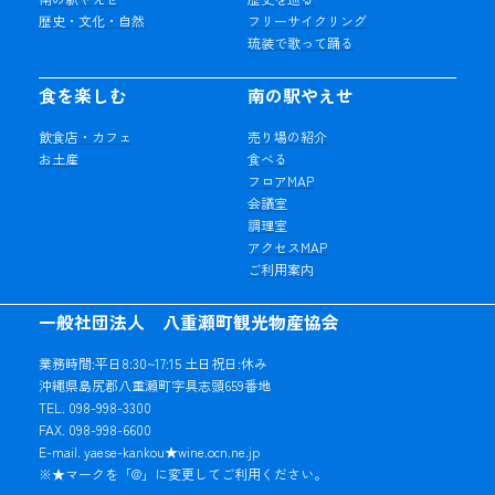
歴史・文化・自然
フリーサイクリング
琉装で歌って踊る
食を楽しむ
南の駅やえせ
飲食店・カフェ
売り場の紹介
お土産
食べる
フロアMAP
会議室
調理室
アクセスMAP
ご利用案内
一般社団法人 八重瀬町観光物産協会
業務時間:平日8:30~17:15 土日祝日:休み
沖縄県島尻郡八重瀬町字具志頭659番地
TEL. 098-998-3300
FAX. 098-998-6600
E-mail. yaese-kankou★wine.ocn.ne.jp
※★マークを「@」に変更してご利用ください。