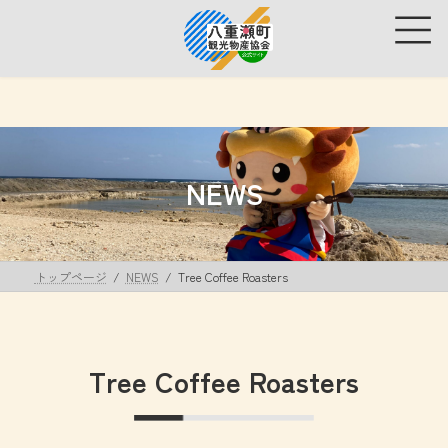
コ
ナ
ン
ビ
テ
ゲ
ン
ー
ツ
シ
へ
ョ
ス
ン
キ
に
ッ
移
NEWS
プ
動
トップページ
NEWS
Tree Coffee Roasters
Tree Coffee Roasters