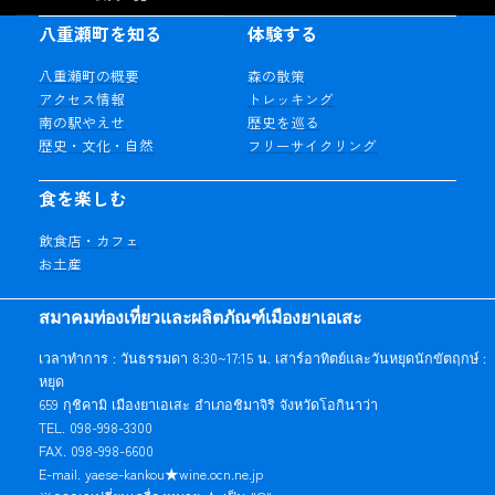
八重瀬町を知る
体験する
八重瀬町の概要
森の散策
アクセス情報
トレッキング
南の駅やえせ
歴史を巡る
歴史・文化・自然
フリーサイクリング
食を楽しむ
飲食店・カフェ
お土産
สมาคมท่องเที่ยวและผลิตภัณฑ์เมืองยาเอเสะ
เวลาทำการ : วันธรรมดา 8:30~17:15 น. เสาร์อาทิตย์และวันหยุดนักขัตฤกษ์ :
หยุด
659 กุชิคามิ เมืองยาเอเสะ อำเภอชิมาจิริ จังหวัดโอกินาว่า
TEL. 098-998-3300
FAX. 098-998-6600
E-mail. yaese-kankou★wine.ocn.ne.jp