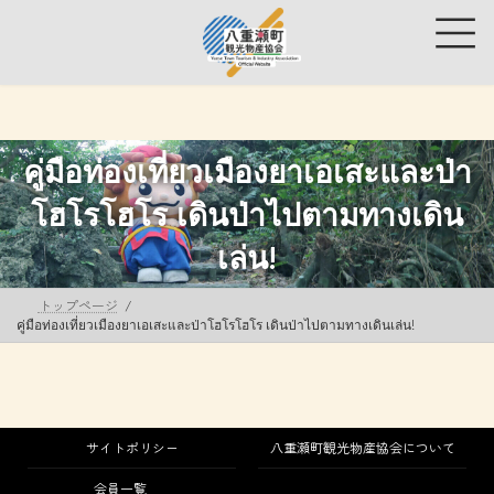
コ
ナ
ン
ビ
テ
ゲ
ン
ー
ツ
シ
へ
ョ
ス
ン
คู่มือท่องเที่ยวเมืองยาเอเสะและป่า
キ
に
ッ
移
โฮโรโฮโร เดินป่าไปตามทางเดิน
プ
動
เล่น!
トップページ
คู่มือท่องเที่ยวเมืองยาเอเสะและป่าโฮโรโฮโร เดินป่าไปตามทางเดินเล่น!
サイトポリシー
八重瀬町観光物産協会について
会員一覧