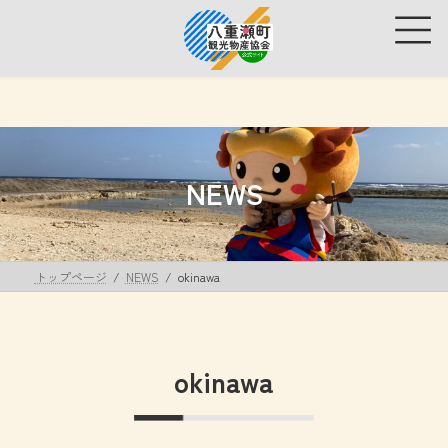
コ
ナ
ン
ビ
テ
ゲ
ン
ー
ツ
シ
へ
ョ
ス
ン
キ
に
ッ
移
NEWS
プ
動
トップページ
NEWS
okinawa
okinawa