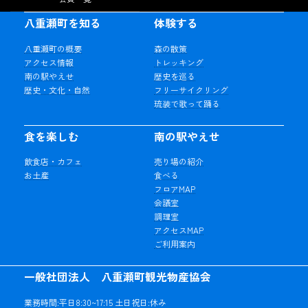
八重瀬町を知る
体験する
八重瀬町の概要
森の散策
アクセス情報
トレッキング
南の駅やえせ
歴史を巡る
歴史・文化・自然
フリーサイクリング
琉装で歌って踊る
食を楽しむ
南の駅やえせ
飲食店・カフェ
売り場の紹介
お土産
食べる
フロアMAP
会議室
調理室
アクセスMAP
ご利用案内
一般社団法人 八重瀬町観光物産協会
業務時間:平日8:30~17:15 土日祝日:休み