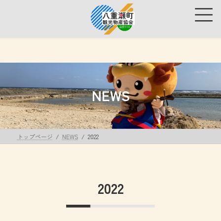
コ
ナ
ン
ビ
テ
ゲ
ン
ー
ツ
シ
へ
ョ
ス
ン
キ
に
ッ
移
NEWS
プ
動
トップページ
NEWS
2022
2022