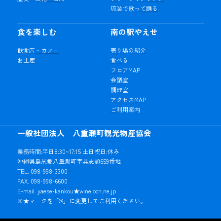
琉装で歌って踊る
食を楽しむ
南の駅やえせ
飲食店・カフェ
売り場の紹介
お土産
食べる
フロアMAP
会議室
調理室
アクセスMAP
ご利用案内
一般社団法人 八重瀬町観光物産協会
業務時間:平日8:30~17:15 土日祝日:休み
沖縄県島尻郡八重瀬町字具志頭659番地
TEL. 098-998-3300
FAX. 098-998-6600
E-mail. yaese-kankou★wine.ocn.ne.jp
※★マークを「@」に変更してご利用ください。