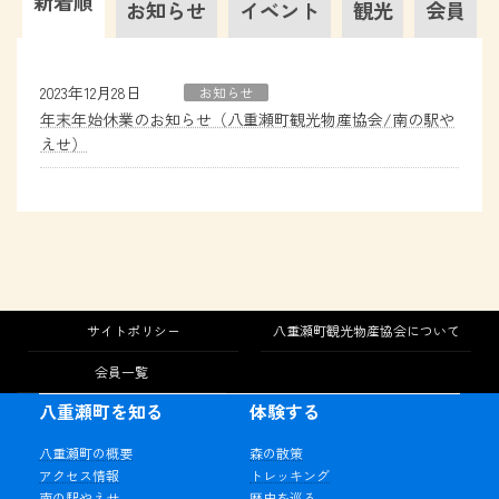
新着順
お知らせ
イベント
観光
会員
2023年12月28日
お知らせ
年末年始休業のお知らせ（八重瀬町観光物産協会/南の駅や
えせ）
サイトポリシー
八重瀬町観光物産協会について
会員一覧
八重瀬町を知る
体験する
八重瀬町の概要
森の散策
アクセス情報
トレッキング
南の駅やえせ
歴史を巡る