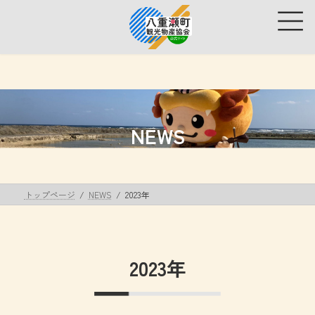
コ
ナ
ン
ビ
テ
ゲ
ン
ー
ツ
シ
へ
ョ
ス
ン
キ
に
ッ
移
NEWS
プ
動
トップページ
NEWS
2023年
2023年