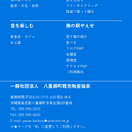
歴史・文化・自然
フリーサイクリング
琉装で歌って踊る
食を楽しむ
南の駅やえせ
飲食店・カフェ
売り場の紹介
お土産
食べる
フロアMAP
会議室
調理室
アクセスMAP
ご利用案内
一般社団法人 八重瀬町観光物産協会
業務時間:平日8:30~17:15 土日祝日:休み
沖縄県島尻郡八重瀬町字具志頭659番地
TEL. 098-998-3300
FAX. 098-998-6600
E-mail. yaese-kankou★wine.ocn.ne.jp
※★マークを「@」に変更してご利用ください。