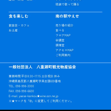
琉装で歌って踊る
食を楽しむ
南の駅やえせ
飲食店・カフェ
売り場の紹介
お土産
食べる
フロアMAP
会議室
調理室
アクセスMAP
ご利用案内
一般社団法人 八重瀬町観光物産協会
業務時間:平日8:30~17:15 土日祝日:休み
沖縄県島尻郡八重瀬町字具志頭659番地
TEL. 098-998-3300
FAX. 098-998-6600
E-mail. yaese-kankou★wine.ocn.ne.jp
※★マークを「@」に変更してご利用ください。