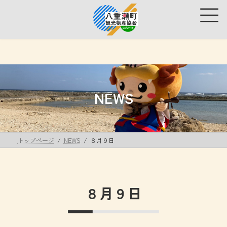
コ
ナ
ン
ビ
テ
ゲ
ン
ー
ツ
シ
へ
ョ
ス
ン
キ
に
ッ
移
NEWS
プ
動
トップページ
NEWS
８月９日
８月９日