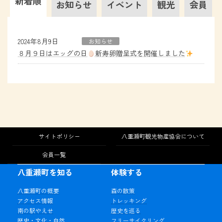
新着順
お知らせ
イベント
観光
会員
2024年8月9日
お知らせ
８月９日はエッグの日
新寿卵贈呈式を開催しました
サイトポリシー
八重瀬町観光物産協会について
会員一覧
八重瀬町を知る
体験する
八重瀬町の概要
森の散策
アクセス情報
トレッキング
南の駅やえせ
歴史を巡る
歴史・文化・自然
フリーサイクリング