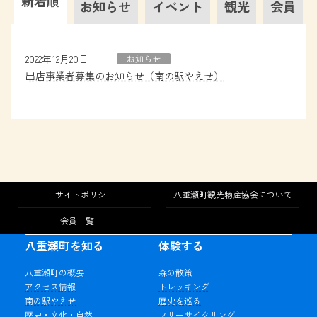
新着順
お知らせ
イベント
観光
会員
2022年12月20日
お知らせ
出店事業者募集のお知らせ（南の駅やえせ）
サイトポリシー
八重瀬町観光物産協会について
会員一覧
八重瀬町を知る
体験する
八重瀬町の概要
森の散策
アクセス情報
トレッキング
南の駅やえせ
歴史を巡る
歴史・文化・自然
フリーサイクリング