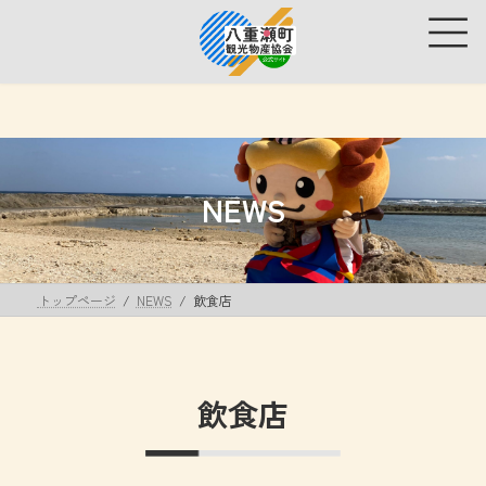
コ
ナ
ン
ビ
テ
ゲ
ン
ー
ツ
シ
へ
ョ
ス
ン
キ
に
ッ
移
NEWS
プ
動
トップページ
NEWS
飲食店
飲食店