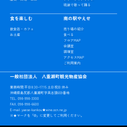
琉装で歌って踊る
食を楽しむ
南の駅やえせ
飲食店・カフェ
売り場の紹介
お土産
食べる
フロアMAP
会議室
調理室
アクセスMAP
ご利用案内
一般社団法人 八重瀬町観光物産協会
業務時間:平日8:30~17:15 土日祝日:休み
沖縄県島尻郡八重瀬町字具志頭659番地
TEL. 098-998-3300
FAX. 098-998-6600
E-mail. yaese-kankou★wine.ocn.ne.jp
※★マークを「@」に変更してご利用ください。