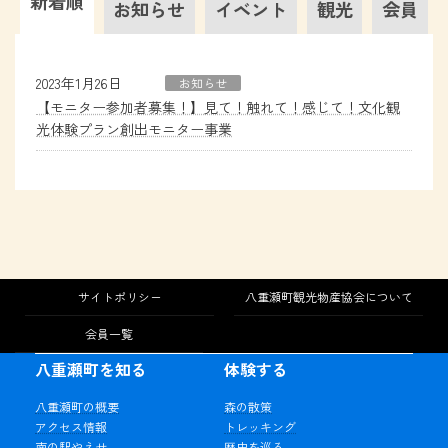
新着順
お知らせ
イベント
観光
会員
2023年1月26日
お知らせ
【モニター参加者募集！】見て！触れて！感じて！文化観
光体験プラン創出モニター事業
サイトポリシー
八重瀬町観光物産協会について
会員一覧
八重瀬町を知る
体験する
八重瀬町の概要
森の散策
アクセス情報
トレッキング
南の駅やえせ
歴史を巡る