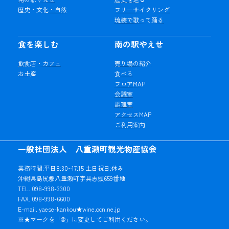
歴史・文化・自然
フリーサイクリング
琉装で歌って踊る
食を楽しむ
南の駅やえせ
飲食店・カフェ
売り場の紹介
お土産
食べる
フロアMAP
会議室
調理室
アクセスMAP
ご利用案内
一般社団法人 八重瀬町観光物産協会
業務時間:平日8:30~17:15 土日祝日:休み
沖縄県島尻郡八重瀬町字具志頭659番地
TEL. 098-998-3300
FAX. 098-998-6600
E-mail. yaese-kankou★wine.ocn.ne.jp
※★マークを「@」に変更してご利用ください。