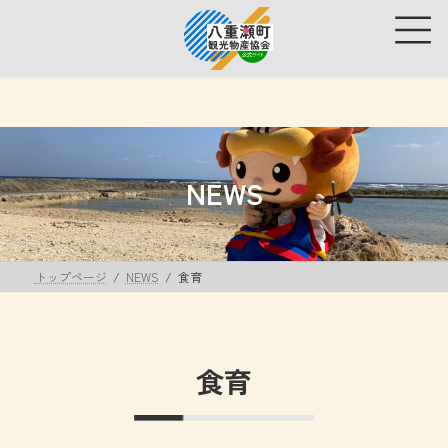
コ
ナ
ン
ビ
テ
ゲ
ン
ー
ツ
シ
へ
ョ
ス
ン
キ
に
ッ
移
NEWS
プ
動
トップページ
NEWS
食育
食育