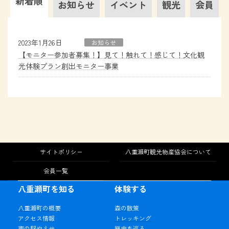
新着順
お知らせ
イベント
観光
会員
2023年1月26日
お知らせ
【モニター参加者募集！】見て！触れて！感じて！文化観
光体験プラン創出モニター事業
サイトポリシー
八重瀬町観光物産協会について
会員一覧
八重瀬町を知る
体験する
八重瀬町の概要
森の散策
アクセス情報
トレッキング
南の駅やえせ
歴史を巡る