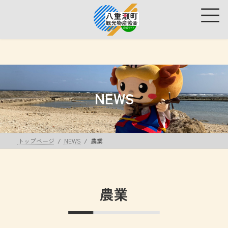
コ
ナ
ン
ビ
テ
ゲ
ン
ー
ツ
シ
へ
ョ
ス
ン
キ
に
ッ
移
NEWS
プ
動
トップページ
NEWS
農業
農業