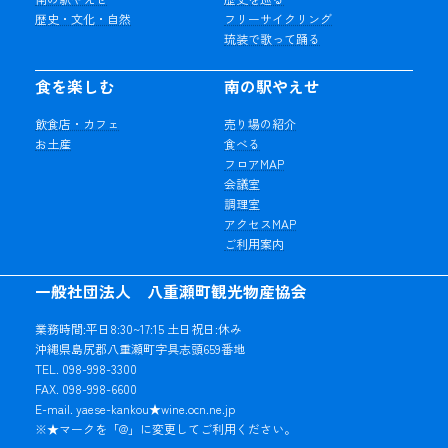
歴史・文化・自然
フリーサイクリング
琉装で歌って踊る
食を楽しむ
南の駅やえせ
飲食店・カフェ
売り場の紹介
お土産
食べる
フロアMAP
会議室
調理室
アクセスMAP
ご利用案内
一般社団法人 八重瀬町観光物産協会
業務時間:平日8:30~17:15 土日祝日:休み
沖縄県島尻郡八重瀬町字具志頭659番地
TEL. 098-998-3300
FAX. 098-998-6600
E-mail. yaese-kankou★wine.ocn.ne.jp
※★マークを「@」に変更してご利用ください。