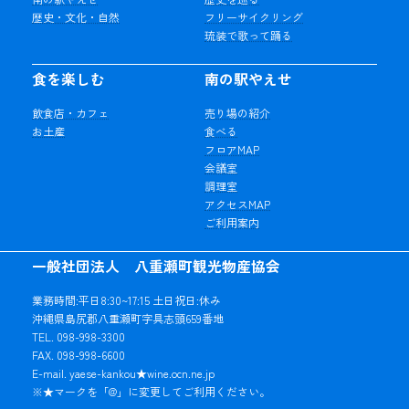
歴史・文化・自然
フリーサイクリング
琉装で歌って踊る
食を楽しむ
南の駅やえせ
飲食店・カフェ
売り場の紹介
お土産
食べる
フロアMAP
会議室
調理室
アクセスMAP
ご利用案内
一般社団法人 八重瀬町観光物産協会
業務時間:平日8:30~17:15 土日祝日:休み
沖縄県島尻郡八重瀬町字具志頭659番地
TEL. 098-998-3300
FAX. 098-998-6600
E-mail. yaese-kankou★wine.ocn.ne.jp
※★マークを「@」に変更してご利用ください。