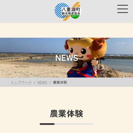
コ
ナ
ン
ビ
テ
ゲ
ン
ー
ツ
シ
へ
ョ
ス
ン
キ
に
ッ
移
NEWS
プ
動
トップページ
NEWS
農業体験
農業体験