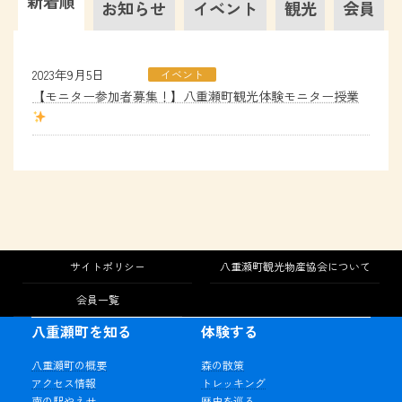
新着順
お知らせ
イベント
観光
会員
2023年9月5日
イベント
【モニター参加者募集！】八重瀬町観光体験モニター授業
サイトポリシー
八重瀬町観光物産協会について
会員一覧
八重瀬町を知る
体験する
八重瀬町の概要
森の散策
アクセス情報
トレッキング
南の駅やえせ
歴史を巡る