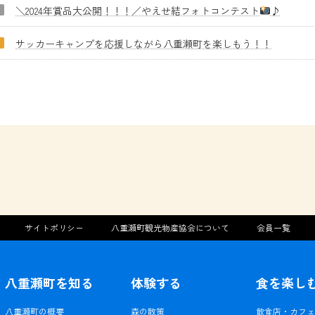
＼2024年賞品大公開！！！／やえせ結フォトコンテスト
♪
サッカーキャンプを応援しながら八重瀬町を楽しもう！！
サイトポリシー
八重瀬町観光物産協会について
会員一覧
八重瀬町を知る
体験する
食を楽し
八重瀬町の概要
森の散策
飲食店・カフ