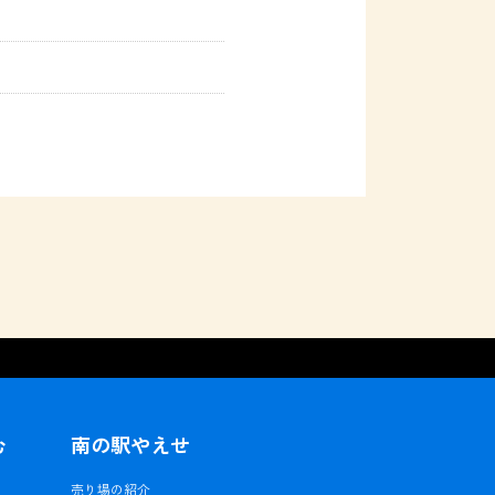
む
南の駅やえせ
ェ
売り場の紹介