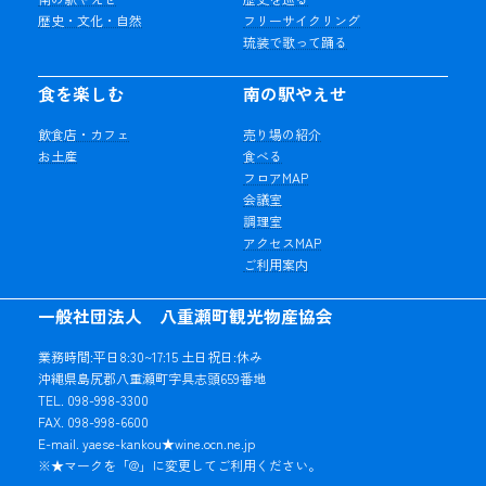
歴史・文化・自然
フリーサイクリング
琉装で歌って踊る
食を楽しむ
南の駅やえせ
飲食店・カフェ
売り場の紹介
お土産
食べる
フロアMAP
会議室
調理室
アクセスMAP
ご利用案内
一般社団法人 八重瀬町観光物産協会
業務時間:平日8:30~17:15 土日祝日:休み
沖縄県島尻郡八重瀬町字具志頭659番地
TEL. 098-998-3300
FAX. 098-998-6600
E-mail. yaese-kankou★wine.ocn.ne.jp
※★マークを「@」に変更してご利用ください。