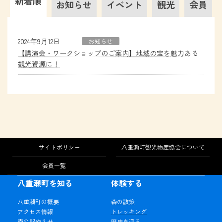
新着順
お知らせ
イベント
観光
会員
2024年9月12日
お知らせ
【講演会・ワークショップのご案内】地域の宝を魅力ある
観光資源に！
サイトポリシー
八重瀬町観光物産協会について
会員一覧
八重瀬町を知る
体験する
八重瀬町の概要
森の散策
アクセス情報
トレッキング
南の駅やえせ
歴史を巡る