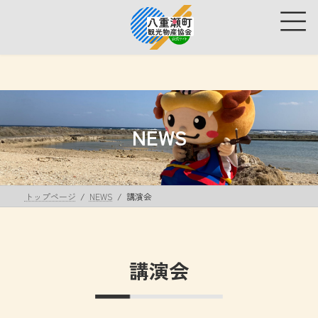
コ
ナ
ン
ビ
テ
ゲ
ン
ー
ツ
シ
へ
ョ
ス
ン
キ
に
ッ
移
NEWS
プ
動
トップページ
NEWS
講演会
講演会