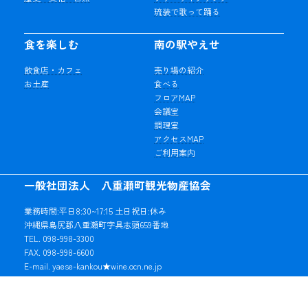
琉装で歌って踊る
食を楽しむ
南の駅やえせ
飲食店・カフェ
売り場の紹介
お土産
食べる
フロアMAP
会議室
調理室
アクセスMAP
ご利用案内
一般社団法人 八重瀬町観光物産協会
業務時間:平日8:30~17:15 土日祝日:休み
沖縄県島尻郡八重瀬町字具志頭659番地
TEL. 098-998-3300
FAX. 098-998-6600
E-mail. yaese-kankou★wine.ocn.ne.jp
※★マークを「@」に変更してご利用ください。