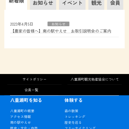
新着順
お知らせ
イベント
観光
会員
2023年4月5日
お知らせ
【農家の皆様へ】南の駅やえせ お取引説明会のご案内
サイトポリシー
八重瀬町観光物産協会について
会員一覧
八重瀬町を知る
体験する
八重瀬町の概要
森の散策
アクセス情報
トレッキング
南の駅やえせ
歴史を巡る
歴史・文化・自然
フリーサイクリング