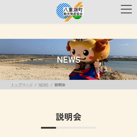
コ
ナ
ン
ビ
テ
ゲ
ン
ー
ツ
シ
へ
ョ
ス
ン
キ
に
ッ
移
NEWS
プ
動
トップページ
NEWS
説明会
説明会