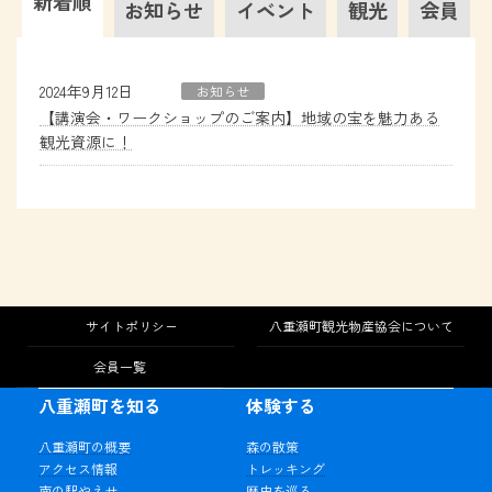
新着順
お知らせ
イベント
観光
会員
2024年9月12日
お知らせ
【講演会・ワークショップのご案内】地域の宝を魅力ある
観光資源に！
サイトポリシー
八重瀬町観光物産協会について
会員一覧
八重瀬町を知る
体験する
八重瀬町の概要
森の散策
アクセス情報
トレッキング
南の駅やえせ
歴史を巡る