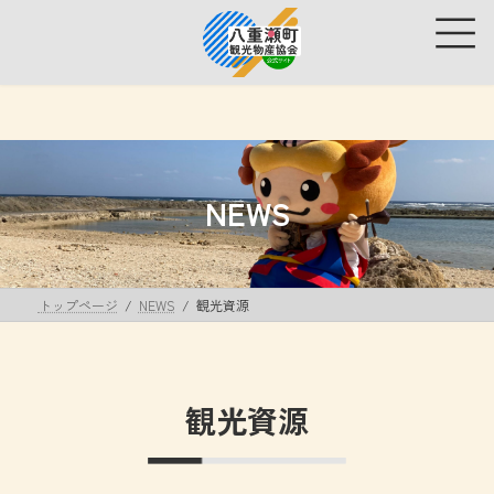
コ
ナ
ン
ビ
テ
ゲ
ン
ー
ツ
シ
へ
ョ
ス
ン
キ
に
ッ
移
NEWS
プ
動
トップページ
NEWS
観光資源
観光資源