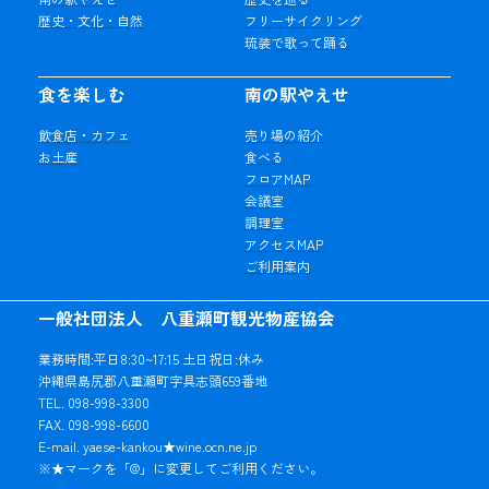
歴史・文化・自然
フリーサイクリング
琉装で歌って踊る
食を楽しむ
南の駅やえせ
飲食店・カフェ
売り場の紹介
お土産
食べる
フロアMAP
会議室
調理室
アクセスMAP
ご利用案内
一般社団法人 八重瀬町観光物産協会
業務時間:平日8:30~17:15 土日祝日:休み
沖縄県島尻郡八重瀬町字具志頭659番地
TEL. 098-998-3300
FAX. 098-998-6600
E-mail. yaese-kankou★wine.ocn.ne.jp
※★マークを「@」に変更してご利用ください。