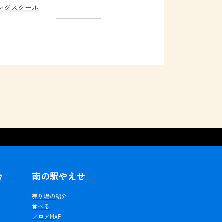
ングスクール
む
南の駅やえせ
ェ
売り場の紹介
食べる
フロアMAP