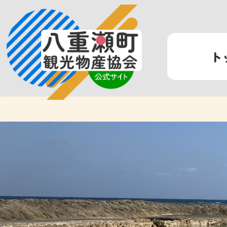
コ
ナ
ン
ビ
テ
ゲ
ン
ー
ト
ツ
シ
へ
ョ
ス
ン
キ
に
ッ
移
プ
動