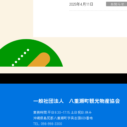
2025年4月11日
お知らせ
一般社団法人 八重瀬町観光物産協会
業務時間:平日8:30~17:15 土日祝日:休み
沖縄県島尻郡八重瀬町字具志頭659番地
TEL. 098-998-3300