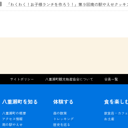
「わくわく！お子様ランチを作ろう！」第９回南の駅やえせクッキ
サイトポリシー
八重瀬町観光物産協会について
会員一覧
八重瀬町を知る
体験する
食を楽し
八重瀬町の概要
森の散策
飲食店・カフ
アクセス情報
トレッキング
お土産
南の駅やえせ
歴史を巡る