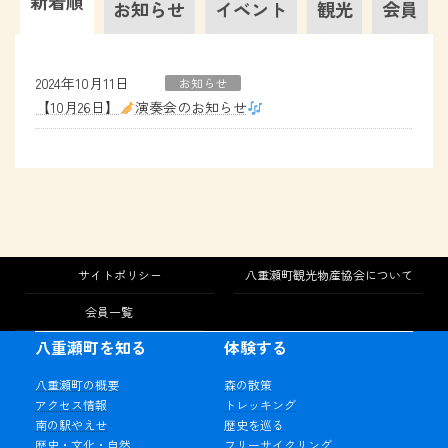
新着順
お知らせ
イベント
観光
会員
2024年10月11日
お知らせ
【10月26日】
演奏会のお知らせ
サイトポリシー
八重瀬町観光物産協会について
会員一覧
八重瀬町を知る
体験する
八重瀬町の概要
森の散策
アクセス情報
トレッキング
南の駅やえせ
歴史を巡る
歴史・文化・自然
フリーサイクリング