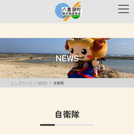
コ
ナ
ン
ビ
テ
ゲ
ン
ー
ツ
シ
へ
ョ
ス
ン
キ
に
ッ
移
NEWS
プ
動
トップページ
NEWS
自衛隊
自衛隊