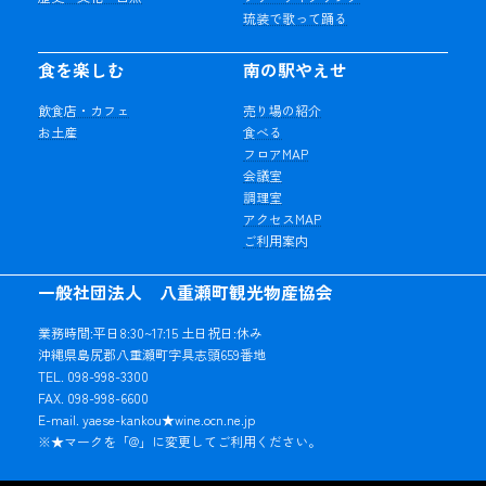
琉装で歌って踊る
食を楽しむ
南の駅やえせ
飲食店・カフェ
売り場の紹介
お土産
食べる
フロアMAP
会議室
調理室
アクセスMAP
ご利用案内
一般社団法人 八重瀬町観光物産協会
業務時間:平日8:30~17:15 土日祝日:休み
沖縄県島尻郡八重瀬町字具志頭659番地
TEL. 098-998-3300
FAX. 098-998-6600
E-mail. yaese-kankou★wine.ocn.ne.jp
※★マークを「@」に変更してご利用ください。