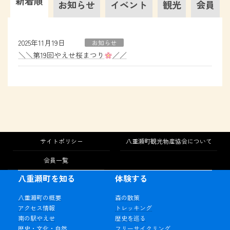
新着順
お知らせ
イベント
観光
会員
2025年11月19日
お知らせ
＼＼第19回やえせ桜まつり
／／
サイトポリシー
八重瀬町観光物産協会について
会員一覧
八重瀬町を知る
体験する
八重瀬町の概要
森の散策
アクセス情報
トレッキング
南の駅やえせ
歴史を巡る
歴史・文化・自然
フリーサイクリング