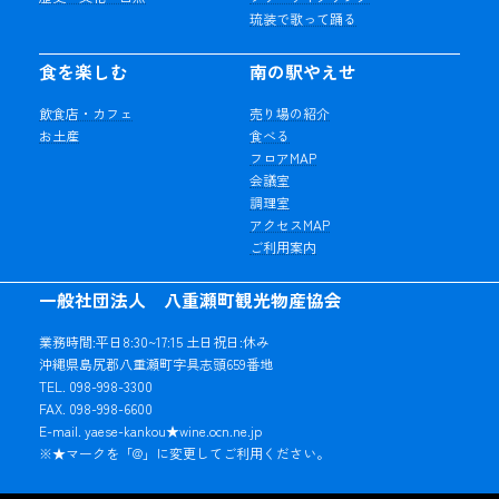
琉装で歌って踊る
食を楽しむ
南の駅やえせ
飲食店・カフェ
売り場の紹介
お土産
食べる
フロアMAP
会議室
調理室
アクセスMAP
ご利用案内
一般社団法人 八重瀬町観光物産協会
業務時間:平日8:30~17:15 土日祝日:休み
沖縄県島尻郡八重瀬町字具志頭659番地
TEL. 098-998-3300
FAX. 098-998-6600
E-mail. yaese-kankou★wine.ocn.ne.jp
※★マークを「@」に変更してご利用ください。