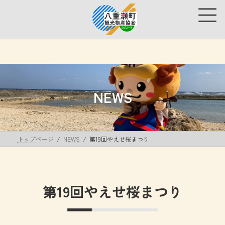
コ
ナ
ン
ビ
テ
ゲ
ン
ー
ツ
シ
へ
ョ
ス
ン
キ
に
ッ
移
NEWS
プ
動
トップページ
NEWS
第19回やえせ桜まつり
第19回やえせ桜まつり