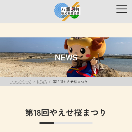
コ
ナ
ン
ビ
テ
ゲ
ン
ー
ツ
シ
へ
ョ
ス
ン
キ
に
ッ
移
NEWS
プ
動
トップページ
NEWS
第18回やえせ桜まつり
第18回やえせ桜まつり