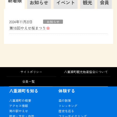
新着順
お知らせ
イベント
観光
会員
2024年11月22日
お知らせ
第18回やえせ桜まつり
サイトポリシー
八重瀬町観光物産協会について
会員一覧
八重瀬町を知る
体験する
八重瀬町の概要
森の散策
アクセス情報
トレッキング
南の駅やえせ
歴史を巡る
歴史・文化・自然
フリーサイクリング