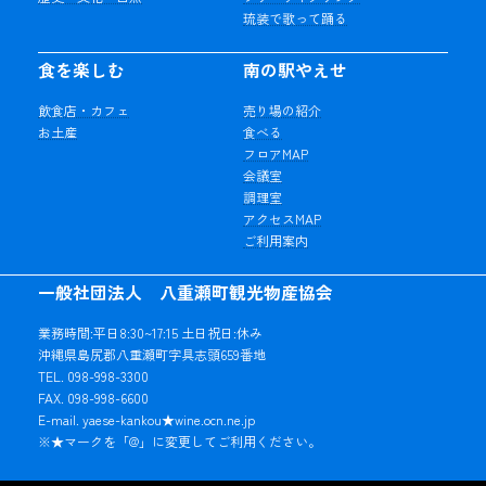
琉装で歌って踊る
食を楽しむ
南の駅やえせ
飲食店・カフェ
売り場の紹介
お土産
食べる
フロアMAP
会議室
調理室
アクセスMAP
ご利用案内
一般社団法人 八重瀬町観光物産協会
業務時間:平日8:30~17:15 土日祝日:休み
沖縄県島尻郡八重瀬町字具志頭659番地
TEL. 098-998-3300
FAX. 098-998-6600
E-mail. yaese-kankou★wine.ocn.ne.jp
※★マークを「@」に変更してご利用ください。