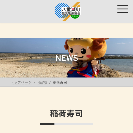
コ
ナ
ン
ビ
テ
ゲ
ン
ー
ツ
シ
へ
ョ
ス
ン
キ
に
ッ
移
NEWS
プ
動
トップページ
NEWS
稲荷寿司
稲荷寿司