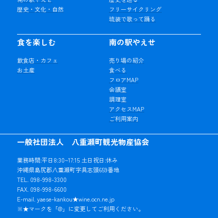
歴史・文化・自然
フリーサイクリング
琉装で歌って踊る
食を楽しむ
南の駅やえせ
飲食店・カフェ
売り場の紹介
お土産
食べる
フロアMAP
会議室
調理室
アクセスMAP
ご利用案内
一般社団法人 八重瀬町観光物産協会
業務時間:平日8:30~17:15 土日祝日:休み
沖縄県島尻郡八重瀬町字具志頭659番地
TEL. 098-998-3300
FAX. 098-998-6600
E-mail. yaese-kankou★wine.ocn.ne.jp
※★マークを「@」に変更してご利用ください。