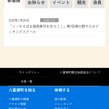
新着順
お知らせ
イベント
観光
会員
2025年1月28日
お知らせ
「ソーキそば＆稲荷寿司を作ろう！」第7回南の駅やえせク
ッキングスクール
サイトポリシー
八重瀬町観光物産協会について
会員一覧
八重瀬町を知る
体験する
八重瀬町の概要
森の散策
アクセス情報
トレッキング
南の駅やえせ
歴史を巡る