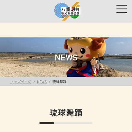
コ
ナ
ン
ビ
テ
ゲ
ン
ー
ツ
シ
へ
ョ
ス
ン
キ
に
ッ
移
NEWS
プ
動
トップページ
NEWS
琉球舞踊
琉球舞踊