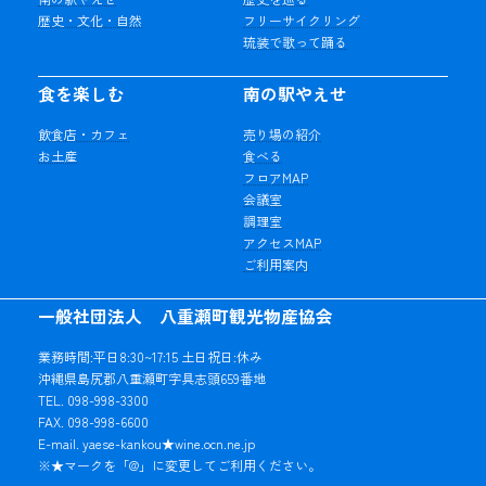
歴史・文化・自然
フリーサイクリング
琉装で歌って踊る
食を楽しむ
南の駅やえせ
飲食店・カフェ
売り場の紹介
お土産
食べる
フロアMAP
会議室
調理室
アクセスMAP
ご利用案内
一般社団法人 八重瀬町観光物産協会
業務時間:平日8:30~17:15 土日祝日:休み
沖縄県島尻郡八重瀬町字具志頭659番地
TEL. 098-998-3300
FAX. 098-998-6600
E-mail. yaese-kankou★wine.ocn.ne.jp
※★マークを「@」に変更してご利用ください。