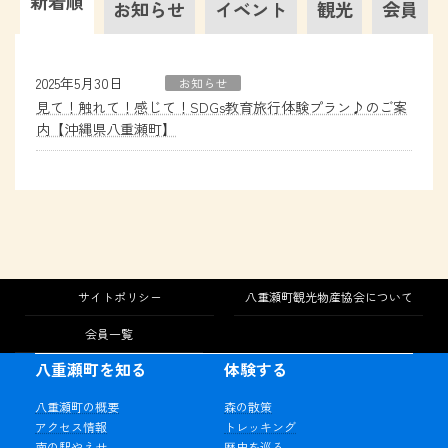
新着順
お知らせ
イベント
観光
会員
2025年5月30日
お知らせ
見て！触れて！感じて！SDGs教育旅行体験プラン♪のご案
内【沖縄県八重瀬町】
サイトポリシー
八重瀬町観光物産協会について
会員一覧
八重瀬町を知る
体験する
八重瀬町の概要
森の散策
アクセス情報
トレッキング
南の駅やえせ
歴史を巡る