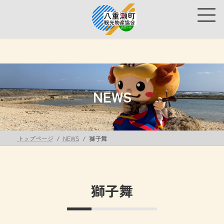
コ
ナ
ン
ビ
テ
ゲ
ン
ー
ツ
シ
へ
ョ
ス
ン
キ
に
ッ
移
NEWS
プ
動
トップページ
NEWS
獅子舞
獅子舞