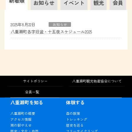
新着順
お知らせ
イベント
観光
会員
2025年8月22日
お知らせ
八重瀬町各字旧盆・十五夜スケジュール2025
サイトポリシー
八重瀬町観光物産協会について
会員一覧
八重瀬町を知る
体験する
八重瀬町の概要
森の散策
アクセス情報
トレッキング
南の駅やえせ
歴史を巡る
歴史・文化・自然
フリーサイクリング