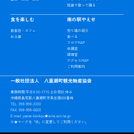
琉装で歌って踊る
食を楽しむ
南の駅やえせ
飲食店・カフェ
売り場の紹介
お土産
食べる
フロアMAP
会議室
調理室
アクセスMAP
ご利用案内
一般社団法人 八重瀬町観光物産協会
業務時間:平日8:30~17:15 土日祝日:休み
沖縄県島尻郡八重瀬町字具志頭659番地
TEL. 098-998-3300
FAX. 098-998-6600
E-mail. yaese-kankou★wine.ocn.ne.jp
※★マークを「@」に変更してご利用ください。