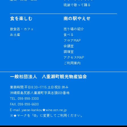
琉装で歌って踊る
食を楽しむ
南の駅やえせ
飲食店・カフェ
売り場の紹介
お土産
食べる
フロアMAP
会議室
調理室
アクセスMAP
ご利用案内
一般社団法人 八重瀬町観光物産協会
業務時間:平日8:30~17:15 土日祝日:休み
沖縄県島尻郡八重瀬町字具志頭659番地
TEL. 098-998-3300
FAX. 098-998-6600
E-mail. yaese-kankou★wine.ocn.ne.jp
※★マークを「@」に変更してご利用ください。