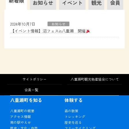
新着順
お知らせ
イベント
観光
会員
2024年10月7日
お知らせ
【イベント情報】沼フェスin八重瀬 開催
サイトポリシー
八重瀬町観光物産協会について
会員一覧
八重瀬町を知る
体験する
八重瀬町の概要
森の散策
アクセス情報
トレッキング
南の駅やえせ
歴史を巡る
歴史・文化・自然
フリーサイクリング