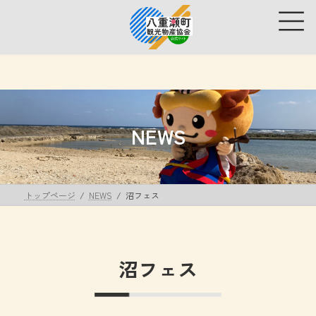
コ
ナ
ン
ビ
テ
ゲ
ン
ー
ツ
シ
へ
ョ
ス
ン
キ
に
ッ
移
NEWS
プ
動
トップページ
NEWS
沼フェス
沼フェス