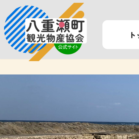
コ
ナ
ン
ビ
テ
ゲ
ン
ー
ト
ツ
シ
へ
ョ
ス
ン
キ
に
ッ
移
プ
動