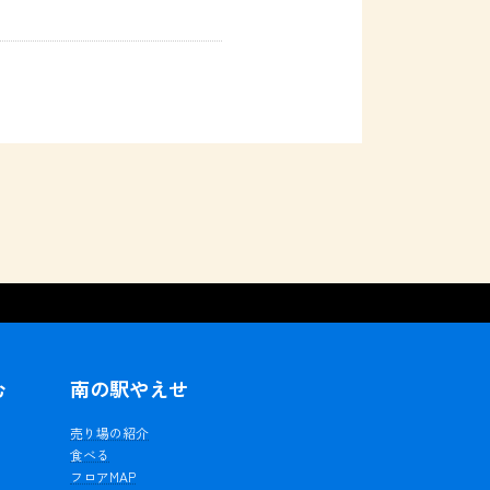
む
南の駅やえせ
ェ
売り場の紹介
食べる
フロアMAP