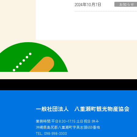
2024年10月7日
お知らせ
一般社団法人 八重瀬町観光物産協会
業務時間:平日8:30~17:15 土日祝日:休み
沖縄県島尻郡八重瀬町字具志頭659番地
TEL. 098-998-3300