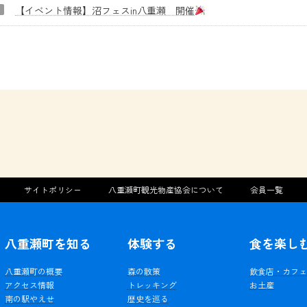
【イベント情報】沼フェスin八重瀬 開催
サイトポリシー
八重瀬町観光物産協会について
会員一覧
八重瀬町を知る
体験する
食を楽し
八重瀬町の概要
森の散策
飲食店・カフ
アクセス情報
トレッキング
お土産
南の駅やえせ
歴史を巡る