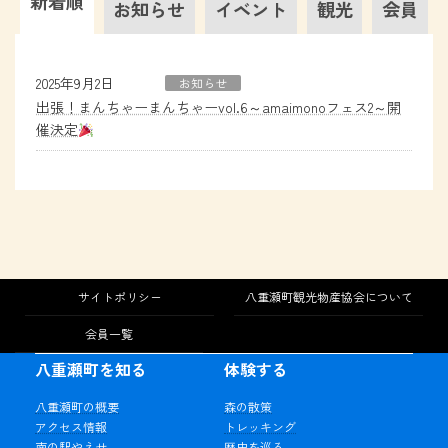
新着順
お知らせ
イベント
観光
会員
2025年9月2日
お知らせ
出張！まんちゃーまんちゃーvol.6～amaimonoフェス2～開
催決定
サイトポリシー
八重瀬町観光物産協会について
会員一覧
八重瀬町を知る
体験する
八重瀬町の概要
森の散策
アクセス情報
トレッキング
南の駅やえせ
歴史を巡る