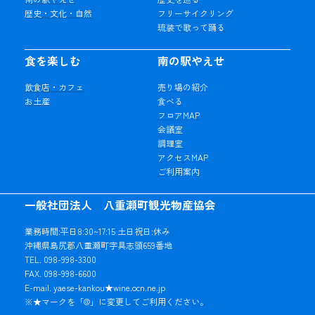
歴史・文化・自然
フリーサイクリング
琉装で歌って踊る
食を楽しむ
南の駅やえせ
飲食店・カフェ
売り場の紹介
お土産
食べる
フロアMAP
会議室
調理室
アクセスMAP
ご利用案内
一般社団法人 八重瀬町観光物産協会
業務時間:平日8:30~17:15 土日祝日:休み
沖縄県島尻郡八重瀬町字具志頭659番地
TEL. 098-998-3300
FAX. 098-998-6600
E-mail. yaese-kankou★wine.ocn.ne.jp
※★マークを「@」に変更してご利用ください。