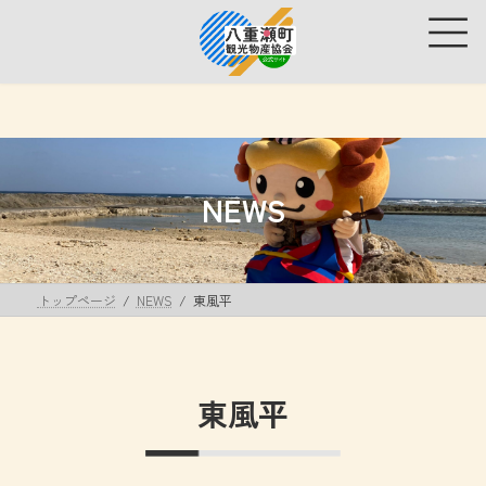
コ
ナ
ン
ビ
テ
ゲ
ン
ー
ツ
シ
へ
ョ
ス
ン
キ
に
ッ
移
NEWS
プ
動
トップページ
NEWS
東風平
東風平