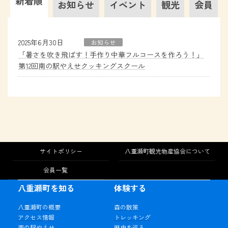
新着順
お知らせ
イベント
観光
会員
2025年6月30日
お知らせ
「暑さを吹き飛ばす！手作り中華フルコースを作ろう！」
第12回南の駅やえせクッキングスクール
サイトポリシー
八重瀬町観光物産協会について
会員一覧
八重瀬町を知る
体験する
八重瀬町の概要
森の散策
アクセス情報
トレッキング
南の駅やえせ
歴史を巡る