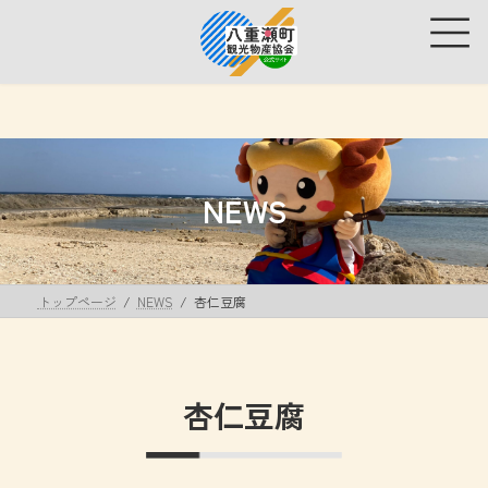
コ
ナ
ン
ビ
テ
ゲ
ン
ー
ツ
シ
へ
ョ
ス
ン
キ
に
ッ
移
NEWS
プ
動
トップページ
NEWS
杏仁豆腐
杏仁豆腐