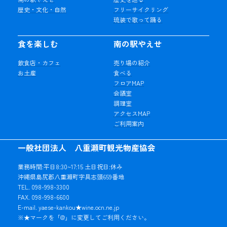
歴史・文化・自然
フリーサイクリング
琉装で歌って踊る
食を楽しむ
南の駅やえせ
飲食店・カフェ
売り場の紹介
お土産
食べる
フロアMAP
会議室
調理室
アクセスMAP
ご利用案内
一般社団法人 八重瀬町観光物産協会
業務時間:平日8:30~17:15 土日祝日:休み
沖縄県島尻郡八重瀬町字具志頭659番地
TEL. 098-998-3300
FAX. 098-998-6600
E-mail. yaese-kankou★wine.ocn.ne.jp
※★マークを「@」に変更してご利用ください。