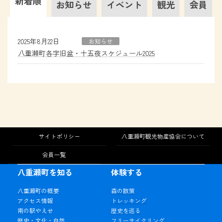
新着順
お知らせ
イベント
観光
会員
2025年8月22日
お知らせ
八重瀬町各字旧盆・十五夜スケジュール2025
サイトポリシー
八重瀬町観光物産協会について
会員一覧
八重瀬町を知る
体験する
八重瀬町の概要
森の散策
アクセス情報
トレッキング
南の駅やえせ
歴史を巡る
歴史・文化・自然
フリーサイクリング