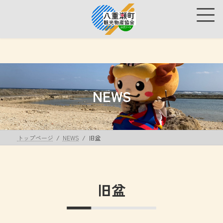
コ
ナ
ン
ビ
テ
ゲ
ン
ー
ツ
シ
へ
ョ
ス
ン
キ
に
ッ
移
NEWS
プ
動
トップページ
NEWS
旧盆
旧盆