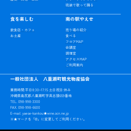
琉装で歌って踊る
食を楽しむ
南の駅やえせ
飲食店・カフェ
売り場の紹介
お土産
食べる
フロアMAP
会議室
調理室
アクセスMAP
ご利用案内
一般社団法人 八重瀬町観光物産協会
業務時間:平日8:30~17:15 土日祝日:休み
沖縄県島尻郡八重瀬町字具志頭659番地
TEL. 098-998-3300
FAX. 098-998-6600
E-mail. yaese-kankou★wine.ocn.ne.jp
※★マークを「@」に変更してご利用ください。