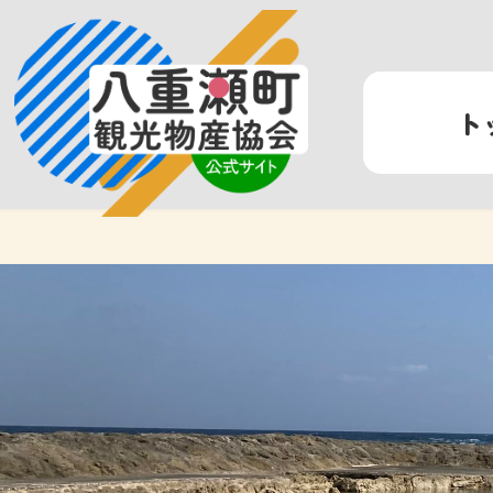
コ
ナ
ン
ビ
テ
ゲ
ン
ー
ト
ツ
シ
へ
ョ
ス
ン
キ
に
ッ
移
プ
動