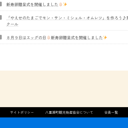
新寿卵贈呈式を開催しました
「やえせのたまごでモン・サン・ミシェル・オムレツ」を作ろう♪第
クール
８月９日はエッグの日
新寿卵贈呈式を開催しました
サイトポリシー
八重瀬町観光物産協会について
会員一覧