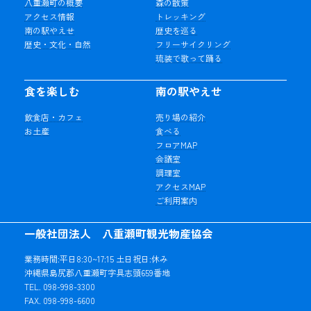
八重瀬町の概要
森の散策
アクセス情報
トレッキング
南の駅やえせ
歴史を巡る
歴史・文化・自然
フリーサイクリング
琉装で歌って踊る
食を楽しむ
南の駅やえせ
飲食店・カフェ
売り場の紹介
お土産
食べる
フロアMAP
会議室
調理室
アクセスMAP
ご利用案内
一般社団法人 八重瀬町観光物産協会
業務時間:平日8:30~17:15 土日祝日:休み
沖縄県島尻郡八重瀬町字具志頭659番地
TEL. 098-998-3300
FAX. 098-998-6600