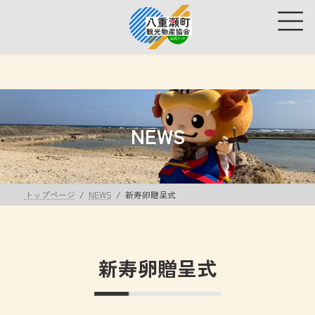
コ
ナ
ン
ビ
テ
ゲ
ン
ー
ツ
シ
へ
ョ
ス
ン
キ
に
ッ
移
NEWS
プ
動
トップページ
NEWS
新寿卵贈呈式
新寿卵贈呈式