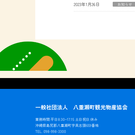
2023年1月26日
お知らせ
一般社団法人 八重瀬町観光物産協会
業務時間:平日8:30~17:15 土日祝日:休み
沖縄県島尻郡八重瀬町字具志頭659番地
TEL. 098-998-3300