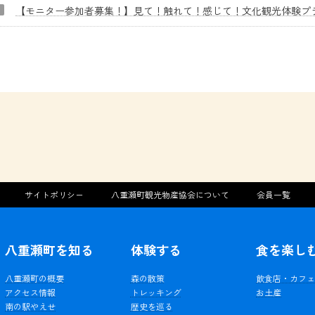
【モニター参加者募集！】見て！触れて！感じて！文化観光体験プ
サイトポリシー
八重瀬町観光物産協会について
会員一覧
八重瀬町を知る
体験する
食を楽し
八重瀬町の概要
森の散策
飲食店・カフ
アクセス情報
トレッキング
お土産
南の駅やえせ
歴史を巡る