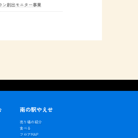
ラン創出モニター事業
む
南の駅やえせ
ェ
売り場の紹介
食べる
フロアMAP