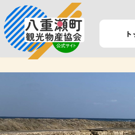
コ
ナ
ン
ビ
テ
ゲ
ン
ー
ト
ツ
シ
へ
ョ
ス
ン
キ
に
ッ
移
プ
動