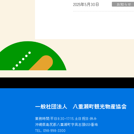
2025年5月30日
お知らせ
一般社団法人 八重瀬町観光物産協会
業務時間:平日8:30~17:15 土日祝日:休み
沖縄県島尻郡八重瀬町字具志頭659番地
TEL. 098-998-3300