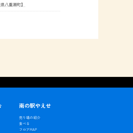
縄県八重瀬町】
む
南の駅やえせ
ェ
売り場の紹介
食べる
フロアMAP