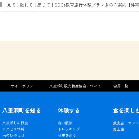
見て！触れて！感じて！SDGs教育旅行体験プラン♪のご案内【沖
サイトポリシー
八重瀬町観光物産協会について
会員一覧
八重瀬町を知る
体験する
食を楽し
八重瀬町の概要
森の散策
飲食店・カフ
アクセス情報
トレッキング
お土産
南の駅やえせ
歴史を巡る