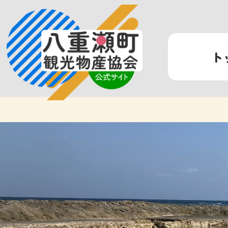
コ
ナ
ン
ビ
テ
ゲ
ン
ー
ト
ツ
シ
へ
ョ
ス
ン
キ
に
ッ
移
プ
動