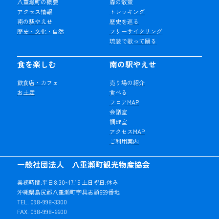
八重瀬町の概要
森の散策
アクセス情報
トレッキング
南の駅やえせ
歴史を巡る
歴史・文化・自然
フリーサイクリング
琉装で歌って踊る
食を楽しむ
南の駅やえせ
飲食店・カフェ
売り場の紹介
お土産
食べる
フロアMAP
会議室
調理室
アクセスMAP
ご利用案内
一般社団法人 八重瀬町観光物産協会
業務時間:平日8:30~17:15 土日祝日:休み
沖縄県島尻郡八重瀬町字具志頭659番地
TEL. 098-998-3300
FAX. 098-998-6600