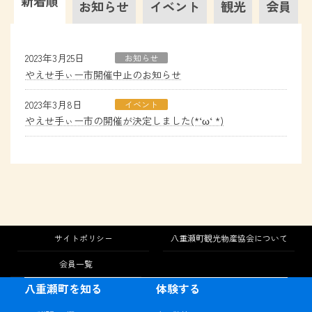
新着順
お知らせ
イベント
観光
会員
2023年3月25日
お知らせ
やえせ手ぃー市開催中止のお知らせ
2023年3月8日
イベント
やえせ手ぃー市の開催が決定しました(*‘ω‘ *)
サイトポリシー
八重瀬町観光物産協会について
会員一覧
八重瀬町を知る
体験する