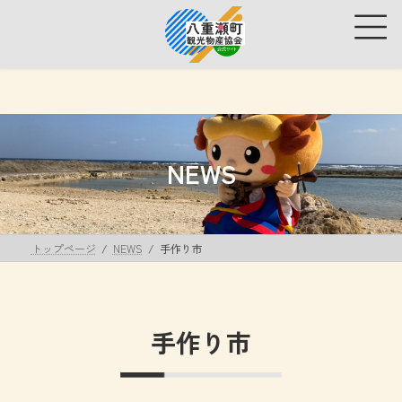
コ
ナ
ン
ビ
テ
ゲ
ン
ー
ツ
シ
へ
ョ
ス
ン
キ
に
ッ
移
NEWS
プ
動
トップページ
NEWS
手作り市
手作り市