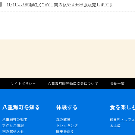
11/11は八重瀬町民DAY！南の駅やえせ出張販売します♪
サイトポリシー
八重瀬町観光物産協会について
会員一覧
八重瀬町を知る
体験する
食を楽し
八重瀬町の概要
森の散策
飲食店・カフ
アクセス情報
トレッキング
お土産
南の駅やえせ
歴史を巡る