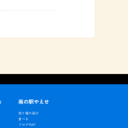
む
南の駅やえせ
ェ
売り場の紹介
食べる
フロアMAP