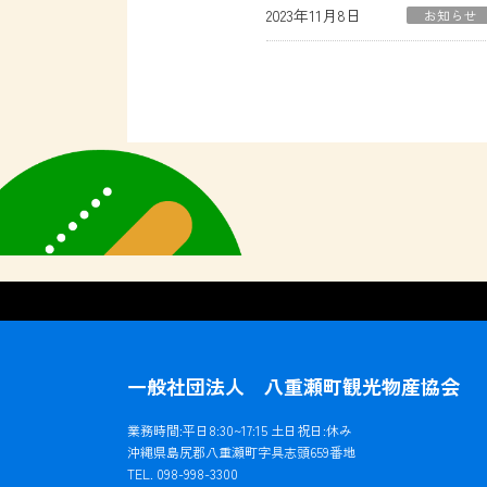
2023年11月8日
お知らせ
一般社団法人 八重瀬町観光物産協会
業務時間:平日8:30~17:15 土日祝日:休み
沖縄県島尻郡八重瀬町字具志頭659番地
TEL. 098-998-3300