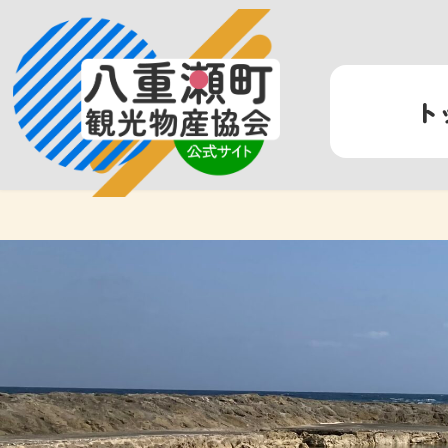
コ
ナ
ン
ビ
テ
ゲ
ン
ー
ト
ツ
シ
へ
ョ
ス
ン
キ
に
ッ
移
プ
動