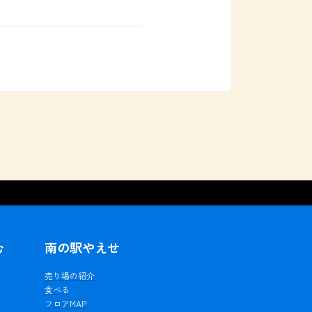
む
南の駅やえせ
ェ
売り場の紹介
食べる
フロアMAP