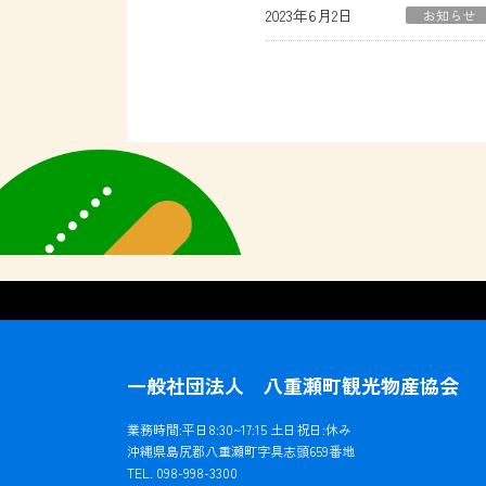
2023年6月2日
お知らせ
一般社団法人 八重瀬町観光物産協会
業務時間:平日8:30~17:15 土日祝日:休み
沖縄県島尻郡八重瀬町字具志頭659番地
TEL. 098-998-3300