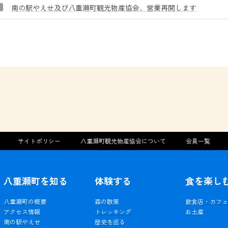
南の駅やえせ及び八重瀬町観光物産協会、営業再開します
サイトポリシー
八重瀬町観光物産協会について
会員一覧
八重瀬町を知る
体験する
食を楽し
八重瀬町の概要
森の散策
飲食店・カフ
アクセス情報
トレッキング
お土産
南の駅やえせ
歴史を巡る