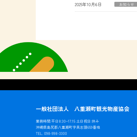
2025年10月6日
お知らせ
一般社団法人 八重瀬町観光物産協会
業務時間:平日8:30~17:15 土日祝日:休み
沖縄県島尻郡八重瀬町字具志頭659番地
TEL. 098-998-3300