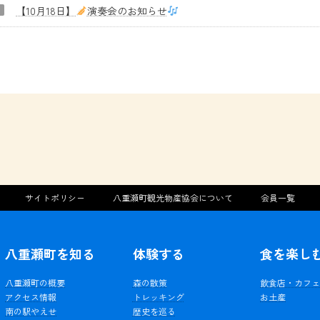
【10月18日】
演奏会のお知らせ
サイトポリシー
八重瀬町観光物産協会について
会員一覧
八重瀬町を知る
体験する
食を楽し
八重瀬町の概要
森の散策
飲食店・カフ
アクセス情報
トレッキング
お土産
南の駅やえせ
歴史を巡る