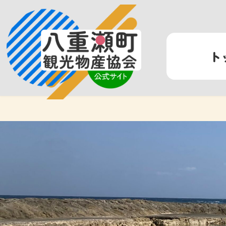
コ
ナ
ン
ビ
テ
ゲ
ン
ー
ト
ツ
シ
へ
ョ
ス
ン
キ
に
ッ
移
プ
動