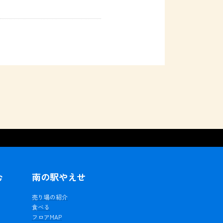
む
南の駅やえせ
ェ
売り場の紹介
食べる
フロアMAP