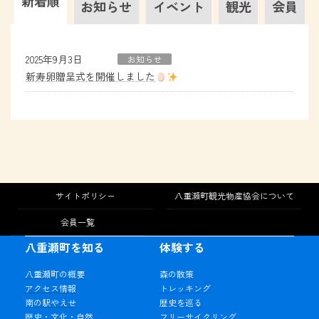
新着順
お知らせ
イベント
観光
会員
2025年9月3日
お知らせ
新寿卵贈呈式を開催しました
サイトポリシー
八重瀬町観光物産協会について
会員一覧
八重瀬町を知る
体験する
八重瀬町の概要
森の散策
アクセス情報
トレッキング
南の駅やえせ
歴史を巡る
歴史・文化・自然
フリーサイクリング