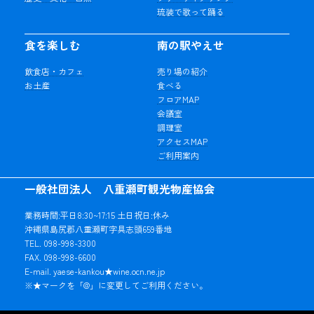
琉装で歌って踊る
食を楽しむ
南の駅やえせ
飲食店・カフェ
売り場の紹介
お土産
食べる
フロアMAP
会議室
調理室
アクセスMAP
ご利用案内
一般社団法人 八重瀬町観光物産協会
業務時間:平日8:30~17:15 土日祝日:休み
沖縄県島尻郡八重瀬町字具志頭659番地
TEL. 098-998-3300
FAX. 098-998-6600
E-mail. yaese-kankou★wine.ocn.ne.jp
※★マークを「@」に変更してご利用ください。