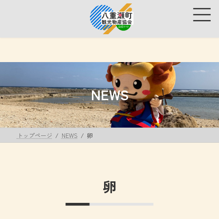
コ
ナ
ン
ビ
テ
ゲ
ン
ー
ツ
シ
へ
ョ
ス
ン
キ
に
ッ
移
NEWS
プ
動
トップページ
NEWS
卵
卵